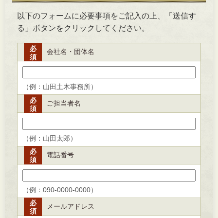
以下のフォームに必要事項をご記入の上、「送信す
る」ボタンをクリックしてください。
必
会社名・団体名
須
（例：山田土木事務所）
必
ご担当者名
須
（例：山田太郎）
必
電話番号
須
（例：090-0000-0000）
必
メールアドレス
須